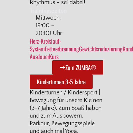
Rhythmus – sei dabei!
Trainingszeiten
Mittwoch:
19:00 –
20:00 Uhr
Herz-Kreislauf-
System
Fettverbrennung
Gewichtsreduzierung
Kond
Ausdauer
Kurs
Zum ZUMBA®
Kinderturnen 3-5 Jahre
Kinderturnen / Kindersport |
Bewegung für unsere Kleinen
(3-7 Jahre). Zum Spaß haben
und zum Auspowern.
Parkour, Bewegungsspiele
und auch mal Yoga.