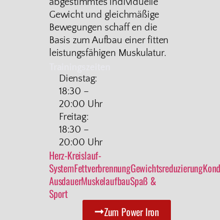
abgestimmtes individuelle
Gewicht und gleichmäßige
Bewegungen schaff en die
Basis zum Aufbau einer fitten
leistungsfähigen Muskulatur.
Trainingszeiten
Dienstag:
18:30 –
20:00 Uhr
Freitag:
18:30 –
20:00 Uhr
Herz-Kreislauf-
System
Fettverbrennung
Gewichtsreduzierung
Kond
Ausdauer
Muskelaufbau
Spaß &
Sport
Zum Power Iron