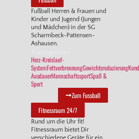
Fußball Herren & Frauen und
Kinder und Jugend (Jungen
und Mädchen) in der SG
Scharmbeck-Pattensen-
Ashausen.
Trainingszeiten
Herz-Kreislauf-
System
Fettverbrennung
Gewichtsreduzierung
Kond
Ausdauer
Mannschaftssport
Spaß &
Sport
Zum Fussball
Fitnessraum 24/7
Rund um die Uhr fit!
Fitnessraum bietet Dir
verschiedene Geräte für ein