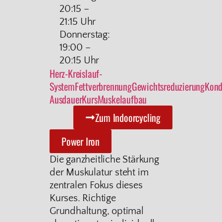
20:15 –
21:15 Uhr
Donnerstag:
19:00 –
20:15 Uhr
Herz-Kreislauf-
System
Fettverbrennung
Gewichtsreduzierung
Kond
Ausdauer
Kurs
Muskelaufbau
Zum Indoorcycling
Power Iron
Die ganzheitliche Stärkung
der Muskulatur steht im
zentralen Fokus dieses
Kurses. Richtige
Grundhaltung, optimal