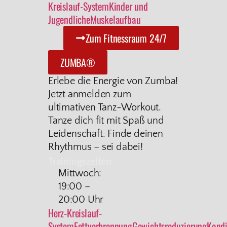
Kreislauf-System
Kinder und
Jugendliche
Muskelaufbau
Zum Fitnessraum 24/7
ZUMBA®
Erlebe die Energie von Zumba!
Jetzt anmelden zum
ultimativen Tanz-Workout.
Tanze dich fit mit Spaß und
Leidenschaft. Finde deinen
Rhythmus – sei dabei!
Trainingszeiten
Mittwoch:
19:00 –
20:00 Uhr
Herz-Kreislauf-
System
Fettverbrennung
Gewichtsreduzierung
Kondi